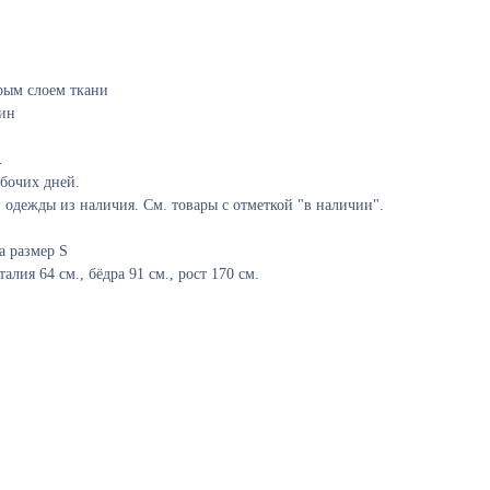
орым слоем ткани
ин
.
абочих дней.
одежды из наличия. См. товары с отметкой "в наличии".
а размер S
алия 64 см., бёдра 91 см., рост 170 см.